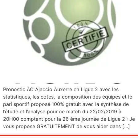
Pronostic AC Ajaccio Auxerre en Ligue 2 avec les
statistiques, les cotes, la composition des équipes et le
pari sportif proposé 100% gratuit avec la synthèse de
l’étude et l’analyse pour ce match du 22/02/2019 à
20H00 comptant pour la 26 ème journée de Ligue 2 : Je
vous propose GRATUITEMENT de vous aider dans […]