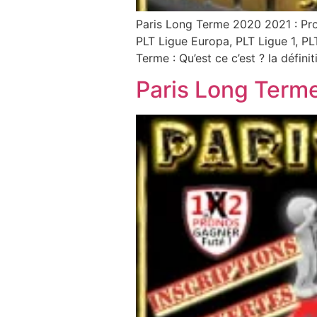
Paris Long Terme 2020 2021 : Pr
PLT Ligue Europa, PLT Ligue 1, PL
Terme : Qu’est ce c’est ? la défini
Paris Long Term