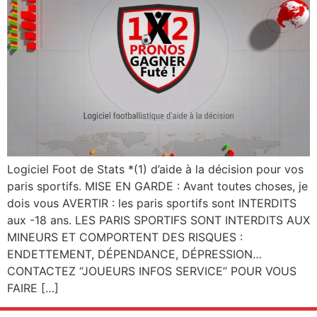
Logiciel Foot de Stats *(1) d’aide à la décision pour vos
paris sportifs. MISE EN GARDE : Avant toutes choses, je
dois vous AVERTIR : les paris sportifs sont INTERDITS
aux -18 ans. LES PARIS SPORTIFS SONT INTERDITS AUX
MINEURS ET COMPORTENT DES RISQUES :
ENDETTEMENT, DÉPENDANCE, DÉPRESSION…
CONTACTEZ “JOUEURS INFOS SERVICE” POUR VOUS
FAIRE […]