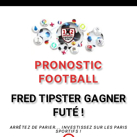
PRONOSTIC
FOOTBALL
FRED TIPSTER GAGNER
FUTÉ !
ARRÊTEZ DE PARIER... INVESTISSEZ SUR LES PARIS
SPORTIFS !