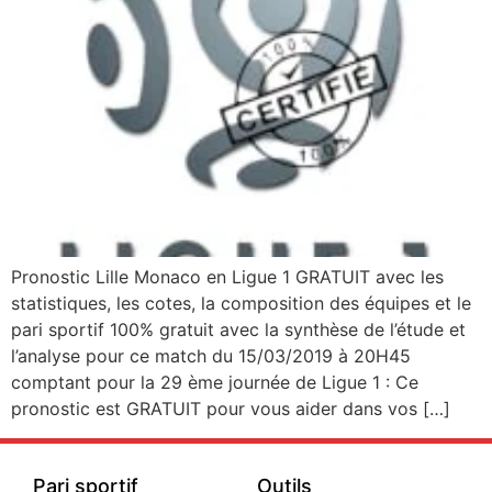
Pronostic Lille Monaco en Ligue 1 GRATUIT avec les
statistiques, les cotes, la composition des équipes et le
pari sportif 100% gratuit avec la synthèse de l’étude et
l’analyse pour ce match du 15/03/2019 à 20H45
comptant pour la 29 ème journée de Ligue 1 : Ce
pronostic est GRATUIT pour vous aider dans vos […]
Pari sportif
Outils