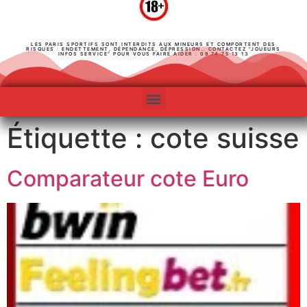
LES PARIS SPORTIFS SONT INTERDITS AUX MINEURS ET COMPORTENT DES
RISQUES : ENDETTEMENT, DÉPENDANCE, DÉPRESSION… CONTACTEZ “JOUEURS
INFOS SERVICE” POUR VOUS FAIRE AIDER : 09 74 75 13 13
Étiquette :
cote suisse
Comparateur cote Euro