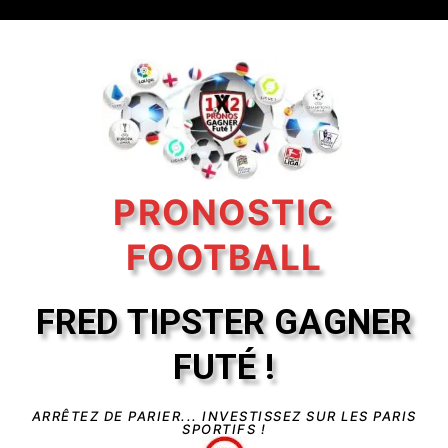
PRONOSTIC
FOOTBALL
FRED TIPSTER GAGNER
FUTÉ !
ARRÊTEZ DE PARIER... INVESTISSEZ SUR LES PARIS
SPORTIFS !