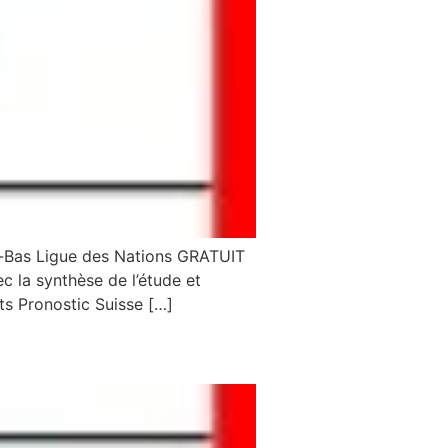
-Bas Ligue des Nations GRATUIT
ec la synthèse de l’étude et
ts Pronostic Suisse […]