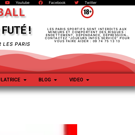
Youtube
Facebook
Twitter
BALL
FUTÉ !
LES PARIS SPORTIFS SONT INTERDITS AUX
MINEURS ET COMPORTENT DES RISQUES :
ENDETTEMENT, DÉPENDANCE, DÉPRESSION…
CONTACTEZ “JOUEURS INFOS SERVICE” POUR
VOUS FAIRE AIDER : 09 74 75 13 13
R LES PARIS
LATRICE
BLOG
VIDEO