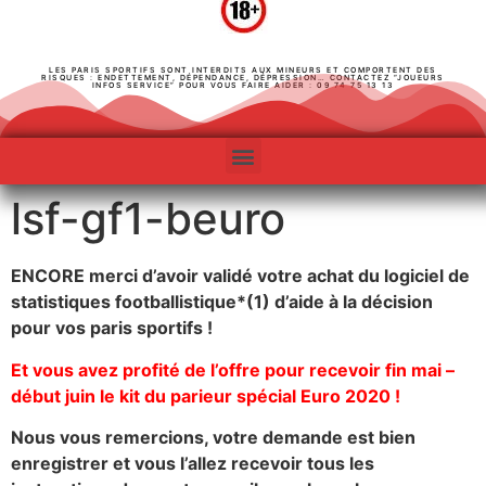
LES PARIS SPORTIFS SONT INTERDITS AUX MINEURS ET COMPORTENT DES
RISQUES : ENDETTEMENT, DÉPENDANCE, DÉPRESSION… CONTACTEZ “JOUEURS
INFOS SERVICE” POUR VOUS FAIRE AIDER : 09 74 75 13 13
lsf-gf1-beuro
ENCORE merci d’avoir validé votre achat du logiciel de
statistiques footballistique*(1) d’aide à la décision
pour vos paris sportifs !
Et vous avez profité de l’offre pour recevoir fin mai –
début juin le kit du parieur spécial Euro 2020 !
Nous vous remercions, votre demande est bien
enregistrer et vous l’allez recevoir tous les